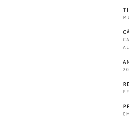
T
M
C
C
A
A
2
R
P
P
E