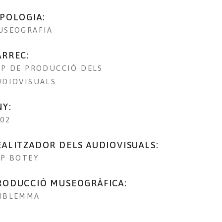
IPOLOGIA:
USEOGRAFIA
ÀRREC:
AP DE PRODUCCIÓ DELS
UDIOVISUALS
NY:
002
EALITZADOR DELS AUDIOVISUALS:
EP BOTEY
RODUCCIÓ MUSEOGRÀFICA:
MBLEMMA