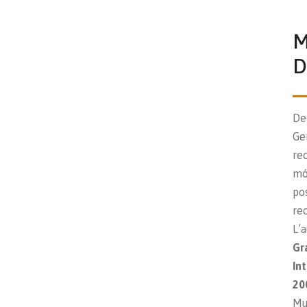
M
D
De
Ge
re
mó
po
rec
L’
Gr
In
20
Mu