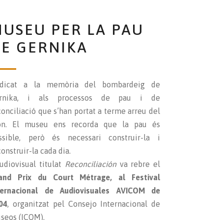
USEU PER LA PAU
E GERNIKA
dicat a la memòria del bombardeig de
rnika, i als processos de pau i de
conciliació que s’han portat a terme arreu del
n. El museu ens recorda que la pau és
ssible, però és necessari construir-la i
onstruir-la cada dia.
audiovisual titulat
Reconciliación
va rebre el
and Prix du Court Métrage, al Festival
ternacional de Audiovisuales AVICOM de
04
, organitzat pel Consejo Internacional de
seos (ICOM).