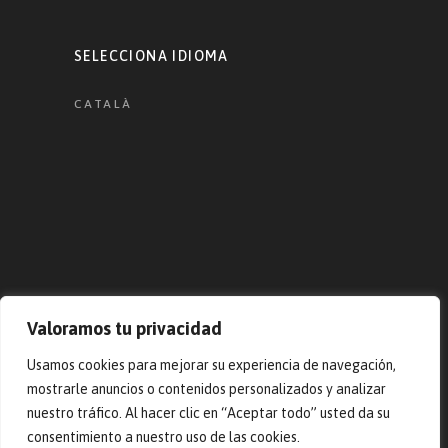
SELECCIONA IDIOMA
CATALÀ
Valoramos tu privacidad
Usamos cookies para mejorar su experiencia de navegación,
© 2023 Pep Masias. Todos los
mostrarle anuncios o contenidos personalizados y analizar
derechos reservados – Desarrollado
nuestro tráfico. Al hacer clic en “Aceptar todo” usted da su
por
ARTBOXBCN
consentimiento a nuestro uso de las cookies.