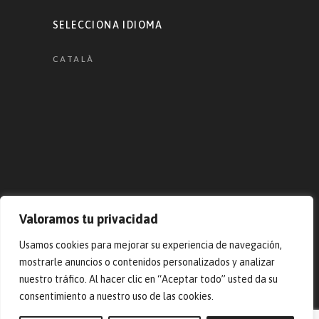
SELECCIONA IDIOMA
CATALÀ
Valoramos tu privacidad
Usamos cookies para mejorar su experiencia de navegación,
© 2023 Pep Masias. Todos los
mostrarle anuncios o contenidos personalizados y analizar
derechos reservados – Desarrollado
nuestro tráfico. Al hacer clic en “Aceptar todo” usted da su
por
ARTBOXBCN
consentimiento a nuestro uso de las cookies.