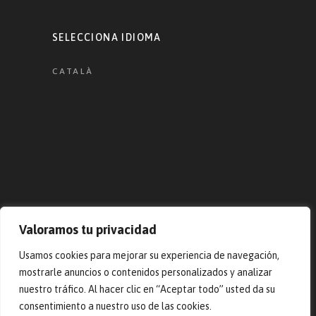
SELECCIONA IDIOMA
CATALÀ
Valoramos tu privacidad
Usamos cookies para mejorar su experiencia de navegación,
© 2023 Pep Masias. Todos los
mostrarle anuncios o contenidos personalizados y analizar
derechos reservados – Desarrollado
nuestro tráfico. Al hacer clic en “Aceptar todo” usted da su
por
ARTBOXBCN
consentimiento a nuestro uso de las cookies.