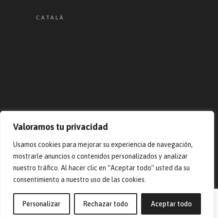
CATALÀ
Valoramos tu privacidad
Usamos cookies para mejorar su experiencia de navegación,
© 2023 Pep Masias. Todos los
mostrarle anuncios o contenidos personalizados y analizar
derechos reservados – Desarrollado
nuestro tráfico. Al hacer clic en “Aceptar todo” usted da su
por
ARTBOXBCN
consentimiento a nuestro uso de las cookies.
Personalizar
Rechazar todo
Aceptar todo